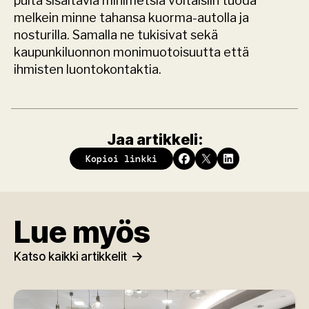
puita sisältäviä minimetsiä voitaisiin tuoda 
melkein minne tahansa kuorma-autolla ja 
nosturilla. Samalla ne tukisivat sekä 
kaupunkiluonnon monimuotoisuutta että 
ihmisten luontokontaktia.
Jaa artikkeli:
Kopioi linkki
Lue myös
Katso kaikki artikkelit