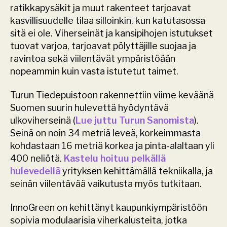
ratikkapysäkit ja muut rakenteet tarjoavat 
kasvillisuudelle tilaa silloinkin, kun katutasossa 
sitä ei ole. Viherseinät ja kansipihojen istutukset 
tuovat varjoa, tarjoavat pölyttäjille suojaa ja 
ravintoa sekä viilentävät ympäristöään 
nopeammin kuin vasta istutetut taimet.
Turun Tiedepuistoon rakennettiin viime keväänä 
Suomen suurin hulevettä hyödyntävä 
ulkoviherseinä (
Lue juttu Turun Sanomista
). 
Seinä on noin 34 metriä leveä, korkeimmasta 
kohdastaan 16 metriä korkea ja pinta-alaltaan yli 
400 neliötä. 
Kastelu hoituu pelkällä 
hulevedellä 
yrityksen kehittämällä tekniikalla, ja 
seinän viilentävää vaikutusta myös tutkitaan. 
InnoGreen on kehittänyt kaupunkiympäristöön 
sopivia modulaarisia viherkalusteita, jotka 