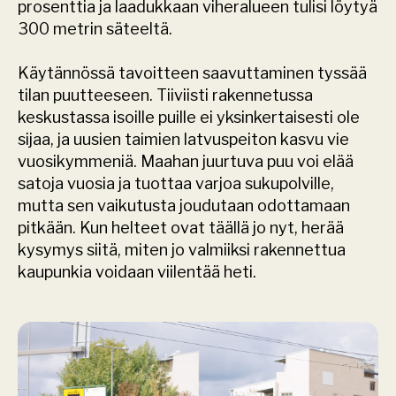
prosenttia ja laadukkaan viheralueen tulisi löytyä 
300 metrin säteeltä.
Käytännössä tavoitteen saavuttaminen tyssää 
tilan puutteeseen. Tiiviisti rakennetussa 
keskustassa isoille puille ei yksinkertaisesti ole 
sijaa, ja uusien taimien latvuspeiton kasvu vie 
vuosikymmeniä. Maahan juurtuva puu voi elää 
satoja vuosia ja tuottaa varjoa sukupolville, 
mutta sen vaikutusta joudutaan odottamaan 
pitkään. Kun helteet ovat täällä jo nyt, herää 
kysymys siitä, miten jo valmiiksi rakennettua 
kaupunkia voidaan viilentää heti.