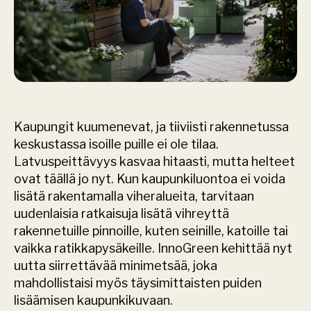
Kaupungit kuumenevat, ja tiiviisti rakennetussa 
keskustassa isoille puille ei ole tilaa. 
Latvuspeittävyys kasvaa hitaasti, mutta helteet 
ovat täällä jo nyt. Kun kaupunkiluontoa ei voida 
lisätä rakentamalla viheralueita, tarvitaan 
uudenlaisia ratkaisuja lisätä vihreyttä 
rakennetuille pinnoille, kuten seinille, katoille tai 
vaikka ratikkapysäkeille. InnoGreen kehittää nyt 
uutta siirrettävää minimetsää, joka 
mahdollistaisi myös täysimittaisten puiden 
lisäämisen kaupunkikuvaan. 