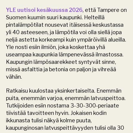
YLE uutisoi kesäkuussa 2026
, että Tampere on 
Suomen kuumin suuri kaupunki. Helteillä 
pintalämpötilat nousevat itäisessä keskustassa 
yli 40 asteeseen, ja lämpötila voi olla siellä jopa 
neljä astetta korkeampi kuin ympäröivillä alueilla. 
Yle nosti esiin ilmiön, joka koskettaa yhä 
useampaa kaupunkia lämpenevässä ilmastossa. 
Kaupungin lämpösaarekkeet syntyvät sinne, 
missä asfalttia ja betonia on paljon ja vihreää 
vähän.
Ratkaisu kuulostaa yksinkertaiselta. Enemmän 
puita, enemmän varjoa, enemmän latvuspeittoa. 
Tutkijoiden esiin nostama 3-30-300-periaate 
tiivistää tavoitteen hyvin. Jokaisen kodin 
ikkunasta tulisi näkyä kolme puuta, 
kaupunginosan latvuspeittävyyden tulisi olla 30 