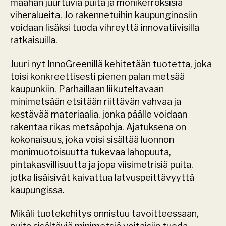
maahan juurtuvia puita ja monikerroksisia 
viheralueita. Jo rakennetuihin kaupunginosiin 
voidaan lisäksi tuoda vihreyttä innovatiivisilla 
ratkaisuilla. 
Juuri nyt InnoGreenillä kehitetään tuotetta, joka 
toisi konkreettisesti pienen palan metsää 
kaupunkiin. Parhaillaan liikuteltavaan 
minimetsään etsitään riittävän vahvaa ja 
kestävää materiaalia, jonka päälle voidaan 
rakentaa rikas metsäpohja. Ajatuksena on 
kokonaisuus, joka voisi sisältää luonnon 
monimuotoisuutta tukevaa lahopuuta, 
pintakasvillisuutta ja jopa viisimetrisiä puita, 
jotka lisäisivät kaivattua latvuspeittävyyttä 
kaupungissa.
Mikäli tuotekehitys onnistuu tavoitteessaan, 