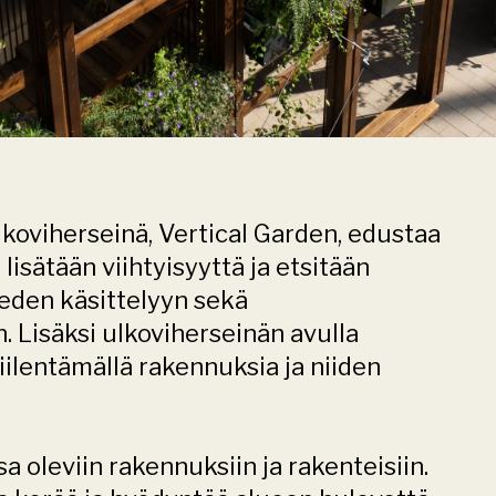
koviherseinä, Vertical Garden, edustaa
lisätään viihtyisyyttä ja etsitään
veden käsittelyyn sekä
 Lisäksi ulkoviherseinän avulla
iilentämällä rakennuksia ja niiden
 oleviin rakennuksiin ja rakenteisiin.