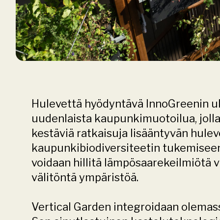
Hulevettä hyödyntävä InnoGreenin ul
uudenlaista kaupunkimuotoilua, jolla 
kestäviä ratkaisuja lisääntyvän hule
kaupunkibiodiversiteetin tukemiseen.
voidaan hillitä lämpösaarekeilmiötä v
välitöntä ympäristöä.
Vertical Garden integroidaan olemassa