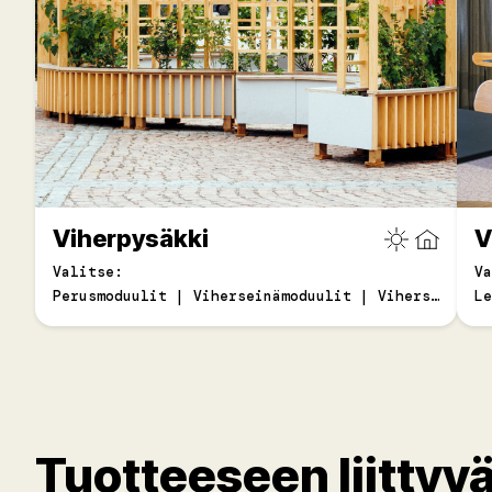
Viherpysäkki
V
Valitse:
Va
Perusmoduulit | Viherseinämoduulit | Viherseinämoduulin lisäosat
Le
Tuotteeseen liittyvä