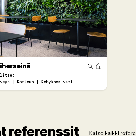
iherseinä
litse:
veys | Korkeus | Kehyksen väri
t referenssit
Katso kaikki refere