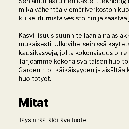
Sen ainutlaatuinen kasteluteknologia
mikä vähentää viemäriverkoston kuo
kulkeutumista vesistöihin ja säästää
Kasvillisuus suunnitellaan aina asia
mukaisesti. Ulkoviherseinissä käytet
kausikasveja, jotta kokonaisuus on el
Tarjoamme kokonaisvaltaisen huoltop
Gardenin pitkäikäisyyden ja sisältää 
huoltotyöt.
Mitat
Täysin räätälöitävä tuote.