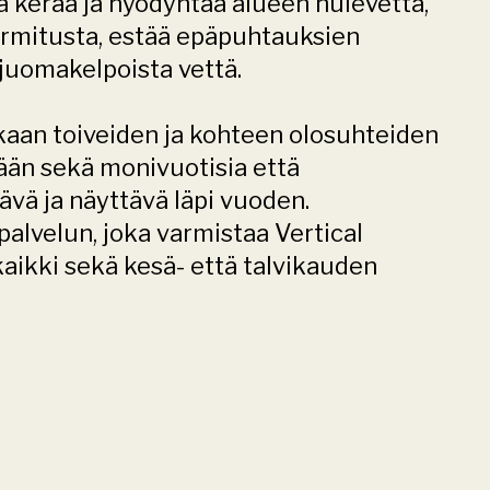
 kerää ja hyödyntää alueen hulevettä,
rmitusta, estää epäpuhtauksien
 juomakelpoista vettä.
kkaan toiveiden ja kohteen olosuhteiden
ään sekä monivuotisia että
ävä ja näyttävä läpi vuoden.
alvelun, joka varmistaa Vertical
kaikki sekä kesä- että talvikauden