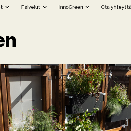
et
Palvelut
InnoGreen
Ota yhteytt
en