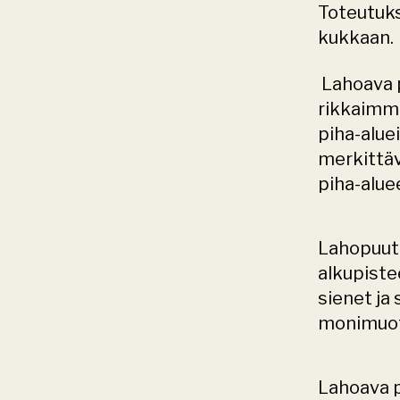
Toteutuks
kukkaan. 
 Lahoava puu on yksi kaupunkiluonnon harvinaisista, mutta sitäkin 
rikkaimmis
piha-aluei
merkittäv
piha-aluee
Lahopuut
alkupiste
sienet ja
monimuoto
Lahoava p