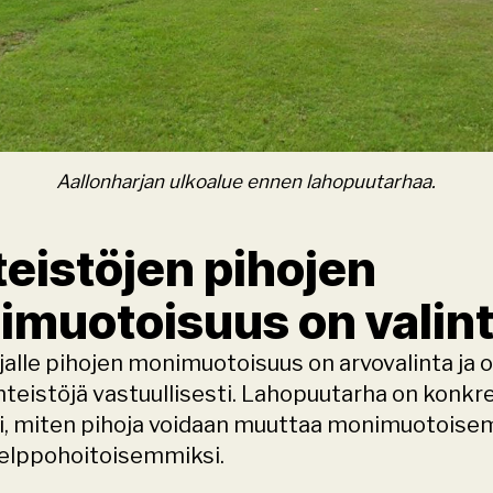
Aallonharjan ulkoalue ennen lahopuutarhaa.
teistöjen pihojen 
muotoisuus on valin
jalle pihojen monimuotoisuus on arvovalinta ja o
inteistöjä vastuullisesti. Lahopuutarha on konkre
, miten pihoja voidaan muuttaa monimuotoisemm
elppohoitoisemmiksi. 