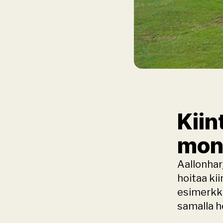
Kiin
moni
Aallonhar
hoitaa ki
esimerkki
samalla h