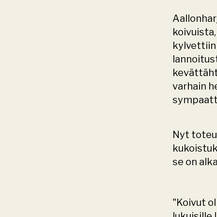
Aallonhar
koivuista,
kylvettiin
lannoitus
kevättähti
varhain he
sympaatti
Nyt toteu
kukoistuk
se on alk
"Koivut ol
lukuisille