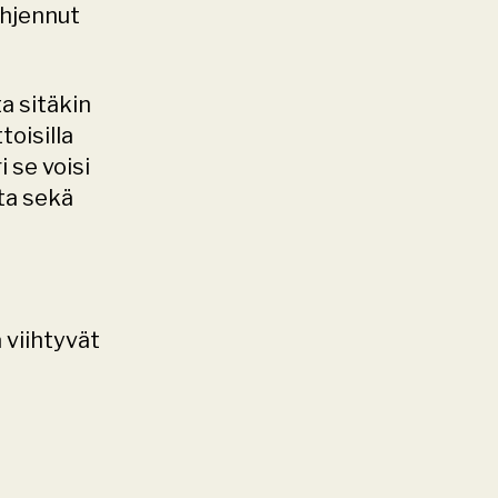
hjennut 
oisilla 
 se voisi 
a sekä 
viihtyvät 