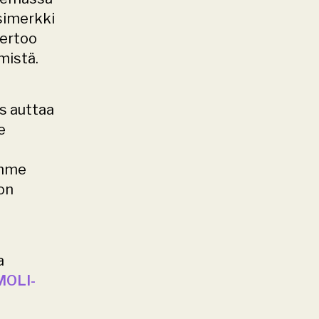
imerkki 
ertoo 
mistä.
s auttaa 
 
mme 
n 
 
MOLI-