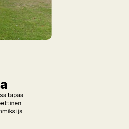
ta
sa tapaa 
ettinen 
iksi ja 