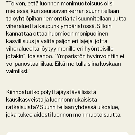
"Toivon, että luonnon monimuotoisuus olisi 
mielessä, kun seuraavan kerran suunnitellaan 
taloyhtiöpihan remonttia tai suunnitellaan uutta 
viheraluetta kaupunkiympäristössä. Silloin 
kannattaa ottaa huomioon monipuolinen 
kasvillisuus ja valita paljon eri lajeja, jotta 
viheralueelta löytyy monille eri hyönteisille 
jotakin", Ida sanoo. "Ympäristön hyvinvointiin ei 
voi panostaa liikaa. Eikä me tulla siinä koskaan 
valmiiksi."
Kiinnostuitko pölyttäjäystävällisistä 
kausikasveista ja luonnonmukaisista 
ratkaisuista? Suunnitellaan yhdessä ulkoalue, 
joka tukee aidosti luonnon monimuotoisuutta.