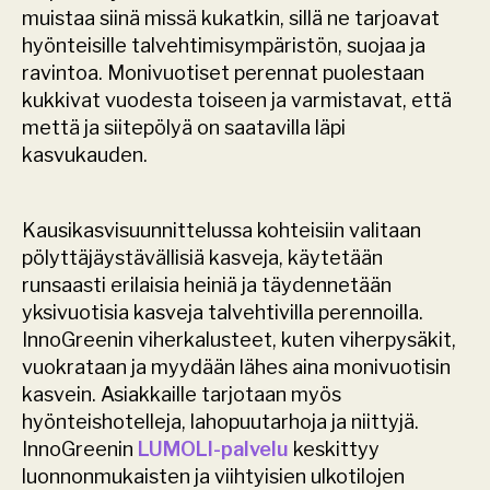
muistaa siinä missä kukatkin, sillä ne tarjoavat 
hyönteisille talvehtimisympäristön, suojaa ja 
ravintoa. Monivuotiset perennat puolestaan 
kukkivat vuodesta toiseen ja varmistavat, että 
mettä ja siitepölyä on saatavilla läpi 
kasvukauden.
Kausikasvisuunnittelussa kohteisiin valitaan 
pölyttäjäystävällisiä kasveja, käytetään 
runsaasti erilaisia heiniä ja täydennetään 
yksivuotisia kasveja talvehtivilla perennoilla. 
InnoGreenin viherkalusteet, kuten viherpysäkit, 
vuokrataan ja myydään lähes aina monivuotisin 
kasvein. Asiakkaille tarjotaan myös 
hyönteishotelleja, lahopuutarhoja ja niittyjä. 
InnoGreenin 
LUMOLI-palvelu 
keskittyy 
luonnonmukaisten ja viihtyisien ulkotilojen 