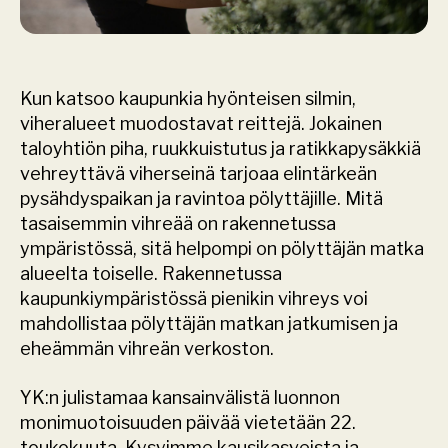
Kun katsoo kaupunkia hyönteisen silmin, 
viheralueet muodostavat reittejä. Jokainen 
taloyhtiön piha, ruukkuistutus ja ratikkapysäkkiä 
vehreyttävä viherseinä tarjoaa elintärkeän 
pysähdyspaikan ja ravintoa pölyttäjille. Mitä 
tasaisemmin vihreää on rakennetussa 
ympäristössä, sitä helpompi on pölyttäjän matka 
alueelta toiselle. Rakennetussa 
kaupunkiympäristössä pienikin vihreys voi 
mahdollistaa pölyttäjän matkan jatkumisen ja 
eheämmän vihreän verkoston. 
YK:n julistamaa kansainvälistä luonnon 
monimuotoisuuden päivää vietetään 22. 
toukokuuta. Kysyimme kausikasveista ja 