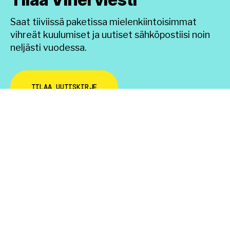
Saat tiiviissä paketissa mielenkiintoisimmat
vihreät kuulumiset ja uutiset sähköpostiisi noin
neljästi vuodessa.
TILAA UUTISKIRJE
InnoGreen parantaa viihtyisyyttä ja
hyvinvointia tarjoamalla innovatiivisia
viherratkaisuja.