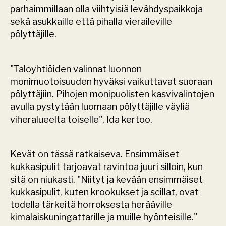
parhaimmillaan olla viihtyisiä levähdyspaikkoja 
sekä asukkaille että pihalla vieraileville 
pölyttäjille. 
"Taloyhtiöiden valinnat luonnon 
monimuotoisuuden hyväksi vaikuttavat suoraan 
pölyttäjiin. Pihojen monipuolisten kasvivalintojen 
avulla pystytään luomaan pölyttäjille väyliä 
viheralueelta toiselle", Ida kertoo.
Kevät on tässä ratkaiseva. Ensimmäiset 
kukkasipulit tarjoavat ravintoa juuri silloin, kun 
sitä on niukasti. "Niityt ja kevään ensimmäiset 
kukkasipulit, kuten krookukset ja scillat, ovat 
todella tärkeitä horroksesta herääville 
kimalaiskuningattarille ja muille hyönteisille."