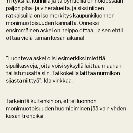
Yrityksillä, kunnilla ja taloyhtiöillä on hoidossaan 
paljon piha- ja viheralueita, ja siksi niiden 
ratkaisuilla on iso merkitys kaupunkiluonnon 
monimuotoisuuden kannalta. Onneksi 
ensimmäinen askel on helppo ottaa. Ja sen ehtii 
ottaa vielä tämän kesän aikana!
"Luonteva askel olisi esimerkiksi miettiä 
sipulikasveja, joita voisi syksyllä laittaa maahan 
tai istutusaltaisiin. Tai kokeilla laittaa nurmikon 
sijasta niittyä", Ida vinkkaa.
Tärkeintä kuitenkin on, ettei luonnon 
monimuotoisuuden huomioiminen jää vain yhden 
kesän trendiksi.