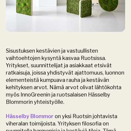
Sisustuksen kestävien ja vastuullisten 
vaihtoehtojen kysyntä kasvaa Ruotsissa. 
Yritykset, suunnittelijat ja asiakkaat etsivät 
ratkaisuja, joissa yhdistyvät ajattomuus, luonnon 
elementeistä kumpuava rauha ja kestävän 
kehityksen arvot. Nämä arvot olivat lähtökohta 
myös InnoGreenin ja ruotsalaisen Hässelby 
Blommorin yhteistyölle.
Hässelby Blommor
 on yksi Ruotsin johtavista 
viheralan toimijoista. Yrityksen filosofia on 
suunnitella harmonisia ja kestäviä tiloja. Tämä 