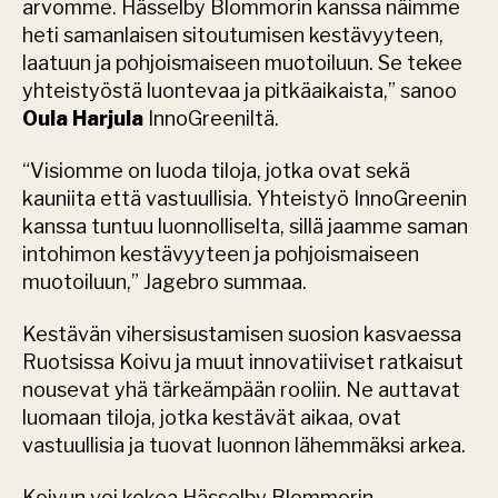
arvomme. Hässelby Blommorin kanssa näimme 
heti samanlaisen sitoutumisen kestävyyteen, 
laatuun ja pohjoismaiseen muotoiluun. Se tekee 
yhteistyöstä luontevaa ja pitkäaikaista,” sanoo 
Oula Harjula 
InnoGreeniltä.
“Visiomme on luoda tiloja, jotka ovat sekä 
kauniita että vastuullisia. Yhteistyö InnoGreenin 
kanssa tuntuu luonnolliselta, sillä jaamme saman 
intohimon kestävyyteen ja pohjoismaiseen 
muotoiluun,” Jagebro summaa.
Kestävän vihersisustamisen suosion kasvaessa 
Ruotsissa Koivu ja muut innovatiiviset ratkaisut 
nousevat yhä tärkeämpään rooliin. Ne auttavat 
luomaan tiloja, jotka kestävät aikaa, ovat 
vastuullisia ja tuovat luonnon lähemmäksi arkea.
Koivun voi kokea Hässelby Blommorin 