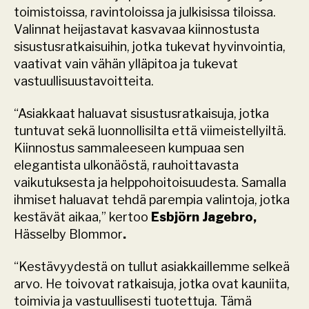
toimistoissa, ravintoloissa ja julkisissa tiloissa. 
Valinnat heijastavat kasvavaa kiinnostusta 
sisustusratkaisuihin, jotka tukevat hyvinvointia, 
vaativat vain vähän ylläpitoa ja tukevat 
vastuullisuustavoitteita.
“Asiakkaat haluavat sisustusratkaisuja, jotka 
tuntuvat sekä luonnollisilta että viimeistellyiltä. 
Kiinnostus sammaleeseen kumpuaa sen 
elegantista ulkonäöstä, rauhoittavasta 
vaikutuksesta ja helppohoitoisuudesta. Samalla 
ihmiset haluavat tehdä parempia valintoja, jotka 
kestävät aikaa,” kertoo 
Esbjörn Jagebro, 
Hässelby Blommor
.
“Kestävyydestä on tullut asiakkaillemme selkeä 
arvo. He toivovat ratkaisuja, jotka ovat kauniita, 
toimivia ja vastuullisesti tuotettuja. Tämä 