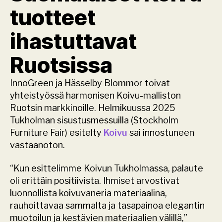
tuotteet 
ihastuttavat 
Ruotsissa
InnoGreen ja Hässelby Blommor toivat 
yhteistyössä harmonisen Koivu-malliston 
Ruotsin markkinoille. Helmikuussa 2025 
Tukholman sisustusmessuilla (Stockholm 
Furniture Fair) esitelty 
Koivu
 sai innostuneen 
vastaanoton.
“Kun esittelimme Koivun Tukholmassa, palaute 
oli erittäin positiivista. Ihmiset arvostivat 
luonnollista koivuvaneria materiaalina, 
rauhoittavaa sammalta ja tasapainoa elegantin 
muotoilun ja kestävien materiaalien välillä,” 