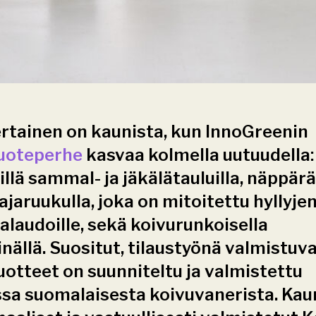
rtainen on kaunista, kun InnoGreenin 
uoteperhe
 kasvaa kolmella uutuudella: 
llä sammal- ja jäkälätauluilla, näppäräl
ajaruukulla, joka on mitoitettu hyllyjen
alaudoille, sekä koivurunkoisella 
nällä. Suositut, tilaustyönä valmistuva
uotteet on suunniteltu ja valmistettu 
a suomalaisesta koivuvanerista. Kauni