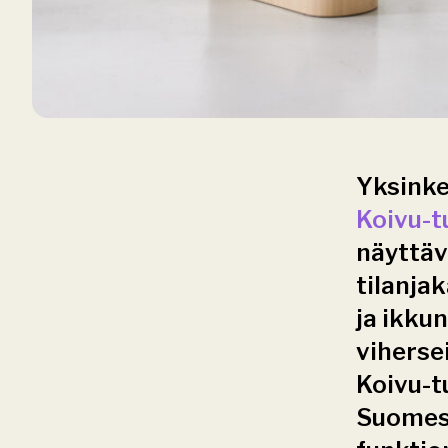
Yksinke
Koivu-t
näyttävi
tilanjak
ja ikkun
vihersei
Koivu-t
Suomess