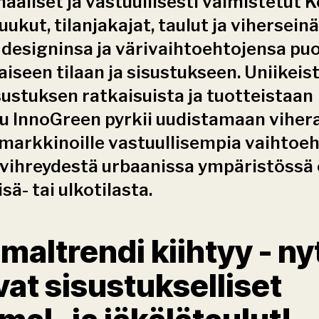
aaliset ja vastuullisesti valmistetut K
uukut, tilanjakajat, taulut ja viherseinä
 designinsa ja värivaihtoehtojensa puo
iseen tilaan ja sisustukseen. Uniikeist
sustuksen ratkaisuista ja tuotteistaan 
u InnoGreen pyrkii uudistamaan vihera
markkinoille vastuullisempia vaihtoeht
 vihreydestä urbaanissa ympäristössä o
isä- tai ulkotilasta.
altrendi kiihtyy - nyt
vat sisustukselliset 