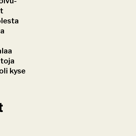
oivu-
t 
lesta 
a 
laa 
oja 
li kyse 
 