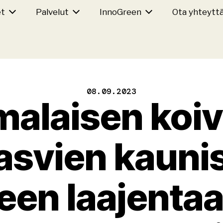
et
Palvelut
InnoGreen
Ota yhteytt
08.09.2023
alaisen koiv
svien kaunis 
een laajentaa