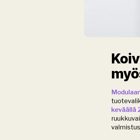
Koiv
myös
Modulaar
tuotevali
keväällä
ruukkuvai
valmistus