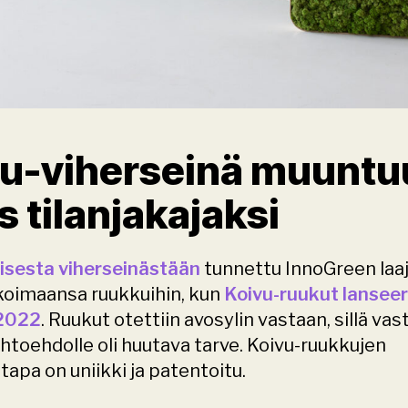
u-viherseinä muuntuu
 tilanjakajaksi
isesta viherseinästään
 tunnettu InnoGreen laaj
koimaansa ruukkuihin, kun 
Koivu-ruukut lanseera
 2022
. Ruukut otettiin avosylin vastaan, sillä vastu
htoehdolle oli huutava tarve. Koivu-ruukkujen 
tapa on uniikki ja patentoitu.