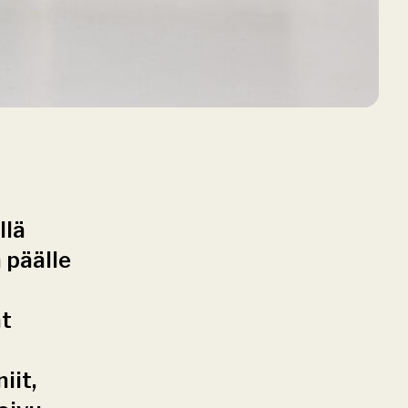
lä 
 päälle 
t 
it, 