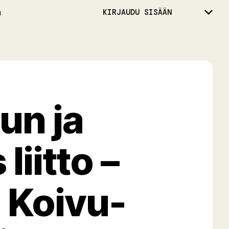
ä
KIRJAUDU SISÄÄN
un ja
liitto –
 Koivu-