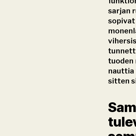
funktion
sarjan r
sopivat
monenla
vihersi
tunnett
tuoden 
nauttia
sitten s
Samm
tule