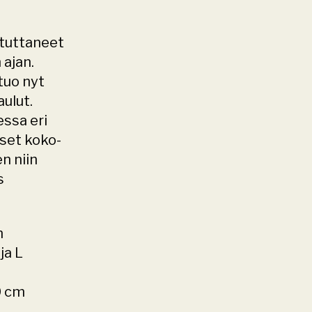
tuttaneet 
ajan. 
uo nyt 
ulut. 
ssa eri 
set koko- 
 niin 
 
m
a L 
0 cm