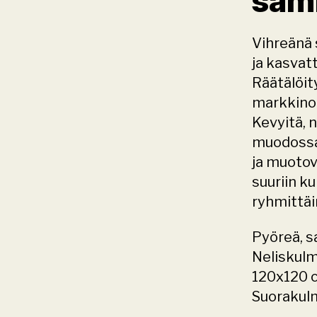
samm
Vihreänä 
ja kasvat
Räätälöit
markkinoil
Kevyitä, n
muodossa:
ja muotov
suuriin ku
ryhmittäi
Pyöreä, s
Neliskulm
120x120 
Suorakulm