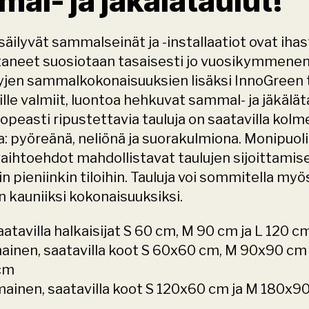
al- ja jäkälätaulut!
säilyvät sammalseinät ja -installaatiot ovat ihas
taneet suosiotaan tasaisesti jo vuosikymmenen 
yjen sammalkokonaisuuksien lisäksi InnoGreen t
le valmiit, luontoa hehkuvat sammal- ja jäkäläta
opeasti ripustettavia tauluja on saatavilla kolme
 pyöreänä, neliönä ja suorakulmiona. Monipuoli
aihtoehdot mahdollistavat taulujen sijoittamisen
in pieniinkin tiloihin. Tauluja voi sommitella myös
n kauniiksi kokonaisuuksiksi.
aatavilla halkaisijat S 60 cm, M 90 cm ja L 120 c
ainen, saatavilla koot S 60x60 cm, M 90x90 cm j
cm
ainen, saatavilla koot S 120x60 cm ja M 180x9