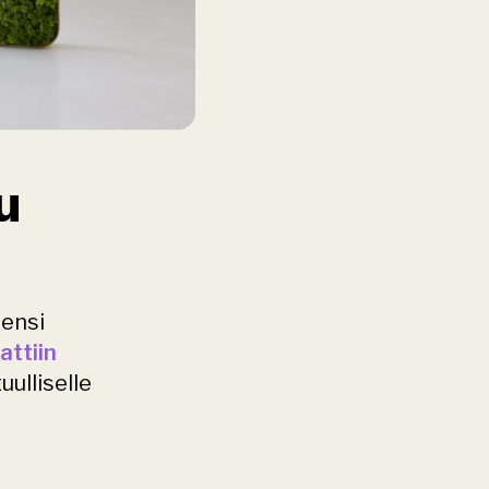
 
ensi 
ttiin 
ulliselle 