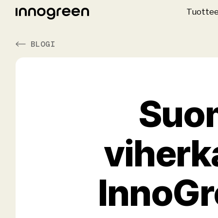
Tuotte
BLOGI
Suom
viherka
InnoGr