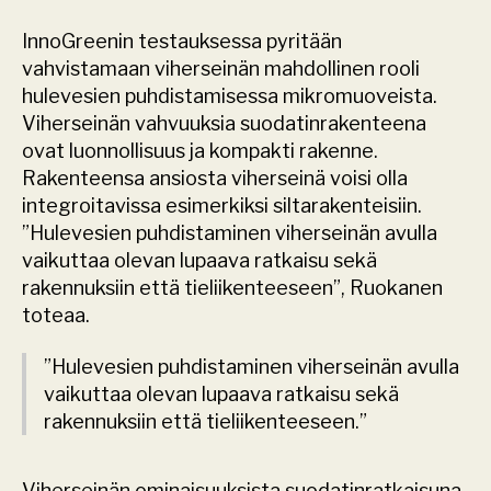
InnoGreenin testauksessa pyritään 
vahvistamaan viherseinän mahdollinen rooli 
hulevesien puhdistamisessa mikromuoveista. 
Viherseinän vahvuuksia suodatinrakenteena 
ovat luonnollisuus ja kompakti rakenne. 
Rakenteensa ansiosta viherseinä voisi olla 
integroitavissa esimerkiksi siltarakenteisiin. 
”Hulevesien puhdistaminen viherseinän avulla 
vaikuttaa olevan lupaava ratkaisu sekä 
rakennuksiin että tieliikenteeseen”, Ruokanen 
toteaa.
”Hulevesien puhdistaminen viherseinän avulla 
vaikuttaa olevan lupaava ratkaisu sekä 
rakennuksiin että tieliikenteeseen.”
Viherseinän ominaisuuksista suodatinratkaisuna 