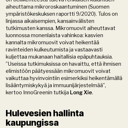
aiheuttama mikroroskaantuminen (Suomen 
ympäristökeskuksen raportti 9/2020). Tulos on 
linjassa aikaisempien, kansainvälisten 
tutkimusten kanssa. Mikromuovit aiheuttavat 
luonnossa monenlaista vahinkoa: kasvien 
kannalta mikromuovit voivat heikentää 
ravinteiden kulkeutumista ja vastaavasti 
kuljettaa mukanaan haitallisia epäpuhtauksia. 
”Useissa tutkimuksissa on havaittu, että ihmisen 
elimistöön päätyessään mikromuovit voivat 
vaikuttaa hyvinvointiin esimerkiksi heikentämällä 
lisääntymiskykyä ja immuunijärjestelmää”, 
kertoo InnoGreenin tutkija 
Long Xie
.
Hulevesien hallinta 
kaupungissa