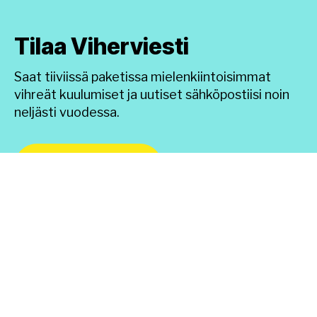
Tilaa Viherviesti
Saat tiiviissä paketissa mielenkiintoisimmat
vihreät kuulumiset ja uutiset sähköpostiisi noin
neljästi vuodessa.
TILAA UUTISKIRJE
InnoGreen parantaa viihtyisyyttä ja