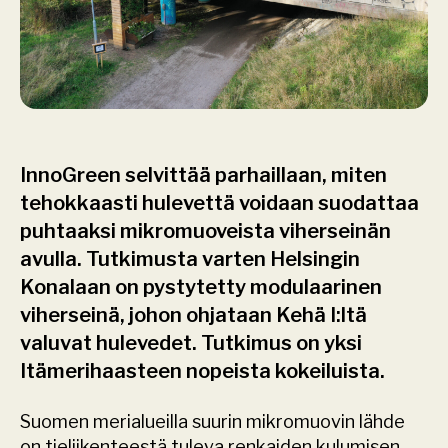
InnoGreen selvittää parhaillaan, miten 
tehokkaasti hulevettä voidaan suodattaa 
puhtaaksi mikromuoveista viherseinän 
avulla. Tutkimusta varten Helsingin 
Konalaan on pystytetty modulaarinen 
viherseinä, johon ohjataan Kehä I:ltä 
valuvat hulevedet. Tutkimus on yksi 
Itämerihaasteen nopeista kokeiluista.
Suomen merialueilla suurin mikromuovin lähde 
on tieliikenteestä tuleva renkaiden kulumisen 