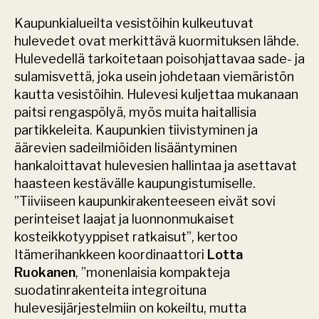
Kaupunkialueilta vesistöihin kulkeutuvat 
hulevedet ovat merkittävä kuormituksen lähde. 
Hulevedellä tarkoitetaan poisohjattavaa sade- ja 
sulamisvettä, joka usein johdetaan viemäristön 
kautta vesistöihin. Hulevesi kuljettaa mukanaan 
paitsi rengaspölyä, myös muita haitallisia 
partikkeleita. Kaupunkien tiivistyminen ja 
äärevien sadeilmiöiden lisääntyminen 
hankaloittavat hulevesien hallintaa ja asettavat 
haasteen kestävälle kaupungistumiselle. 
”Tiiviiseen kaupunkirakenteeseen eivät sovi 
perinteiset laajat ja luonnonmukaiset 
kosteikkotyyppiset ratkaisut”, kertoo 
Itämerihankkeen koordinaattori 
Lotta 
Ruokanen
, ”monenlaisia kompakteja 
suodatinrakenteita integroituna 
hulevesijärjestelmiin on kokeiltu, mutta 