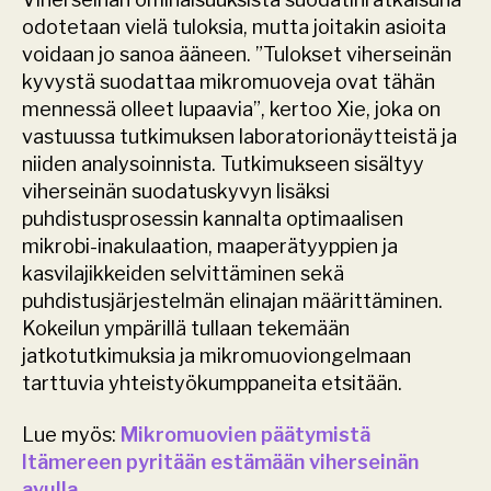
odotetaan vielä tuloksia, mutta joitakin asioita 
voidaan jo sanoa ääneen. ”Tulokset viherseinän 
kyvystä suodattaa mikromuoveja ovat tähän 
mennessä olleet lupaavia”, kertoo Xie, joka on 
vastuussa tutkimuksen laboratorionäytteistä ja 
niiden analysoinnista. Tutkimukseen sisältyy 
viherseinän suodatuskyvyn lisäksi 
puhdistusprosessin kannalta optimaalisen 
mikrobi-inakulaation, maaperätyyppien ja 
kasvilajikkeiden selvittäminen sekä 
puhdistusjärjestelmän elinajan määrittäminen. 
Kokeilun ympärillä tullaan tekemään 
jatkotutkimuksia ja mikromuoviongelmaan 
tarttuvia yhteistyökumppaneita etsitään.   
Lue myös: 
Mikromuovien päätymistä 
Itämereen pyritään estämään viherseinän 
avulla.