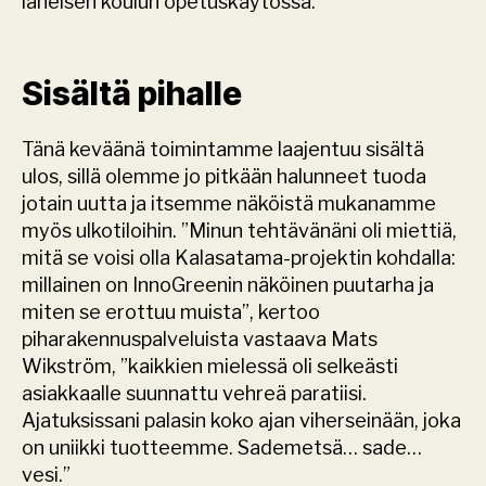
läheisen koulun opetuskäytössä.
Sisältä pihalle
Tänä keväänä toimintamme laajentuu sisältä 
ulos, sillä olemme jo pitkään halunneet tuoda 
jotain uutta ja itsemme näköistä mukanamme 
myös ulkotiloihin. ”Minun tehtävänäni oli miettiä, 
mitä se voisi olla Kalasatama-projektin kohdalla: 
millainen on InnoGreenin näköinen puutarha ja 
miten se erottuu muista”, kertoo 
piharakennuspalveluista vastaava Mats 
Wikström, ”kaikkien mielessä oli selkeästi 
asiakkaalle suunnattu vehreä paratiisi. 
Ajatuksissani palasin koko ajan viherseinään, joka 
on uniikki tuotteemme. Sademetsä… sade… 
vesi.”