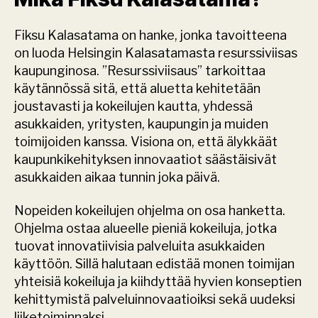
Fiksu Kalasatama on hanke, jonka tavoitteena 
on luoda Helsingin Kalasatamasta resurssiviisas 
kaupunginosa. ”Resurssiviisaus” tarkoittaa 
käytännössä sitä, että aluetta kehitetään 
joustavasti ja kokeilujen kautta, yhdessä 
asukkaiden, yritysten, kaupungin ja muiden 
toimijoiden kanssa. Visiona on, että älykkäät 
kaupunkikehityksen innovaatiot säästäisivät 
asukkaiden aikaa tunnin joka päivä.
Nopeiden kokeilujen ohjelma on osa hanketta. 
Ohjelma ostaa alueelle pieniä kokeiluja, jotka 
tuovat innovatiivisia palveluita asukkaiden 
käyttöön. Sillä halutaan edistää monen toimijan 
yhteisiä kokeiluja ja kiihdyttää hyvien konseptien 
kehittymistä palveluinnovaatioiksi sekä uudeksi 
liiketoiminnaksi.