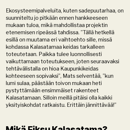
Ekosysteemipalveluita, kuten sadepuutarhaa, on 
suunniteltu jo pitkään ennen hankkeeseen 
mukaan tuloa, mikä mahdollistaa projektin 
etenemisen ripeässä tahdissa. ”Tällä hetkellä 
esillä on muutama eri vaihtoehto sille, missä 
kohdassa Kalasatamaa keidas tarkalleen 
toteutetaan. Paikka tulee luonnollisesti 
vaikuttamaan toteutukseen, joten seuraavaksi 
tehtävälistalla on hioa Kaupunkikeidas 
kohteeseen sopivaksi”, Mats selventää, ”kun 
lumi sulaa, päästään toivon mukaan heti 
pystyttämään ensimmäiset rakenteet 
Kalasatamaan. Silloin meillä pitäisi olla kaikki 
yksityiskohdat ratkaistu. Erittäin jännittävää!”
Mikä Fiksu Kalasatama?