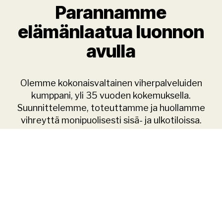
Parannamme
elämänlaatua luonnon
avulla
Olemme kokonaisvaltainen viherpalveluiden
kumppani, yli 35 vuoden kokemuksella.
Suunnittelemme, toteuttamme ja huollamme
vihreyttä monipuolisesti sisä- ja ulkotiloissa.
Kehitämme vastuullisia ratkaisuja nykyajan ja
tulevaisuuden urbaanin ympäristön haasteisiin.
OTA YHTEYTTÄ